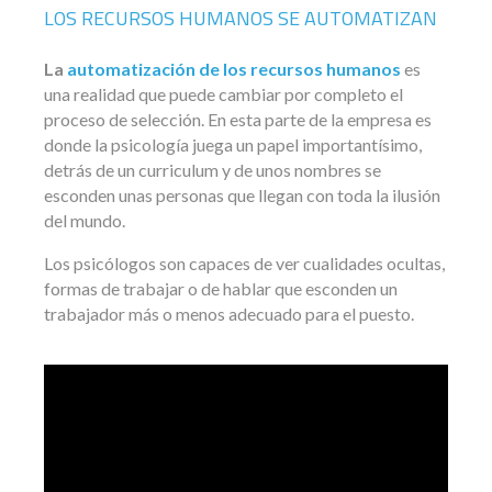
LOS RECURSOS HUMANOS SE AUTOMATIZAN
La
automatización de los recursos humanos
es
una realidad que puede cambiar por completo el
proceso de selección. En esta parte de la empresa es
donde la psicología juega un papel importantísimo,
detrás de un curriculum y de unos nombres se
esconden unas personas que llegan con toda la ilusión
del mundo.
Los psicólogos son capaces de ver cualidades ocultas,
formas de trabajar o de hablar que esconden un
trabajador más o menos adecuado para el puesto.