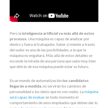
Pero la
inteligencia artificial va más allá de estos
procesos
. Una máquina es capaz de analizar por
dentro y fuera al trabajador. Saber si miente a través
del sudor es una de las posibilidades, a la que la
máquina no engañará. Más allá de estos detalles se
esconde la mirada de una persona que sabe muy bien
que detrás de esa máquina puede estar su futuro.
En un mundo de automatización
los candidatos
llegarán a medida
, no servirán los cambios de
personalidad o los datos que no son reales. La
máquina
será capaz de evaluar
en todo momento el
comportamiento de unos empleados que deben dar lo