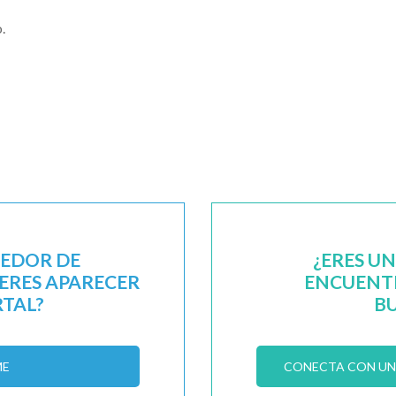
.
EEDOR DE
¿ERES U
IERES APARECER
ENCUENTR
RTAL?
B
ME
CONECTA CON UN 