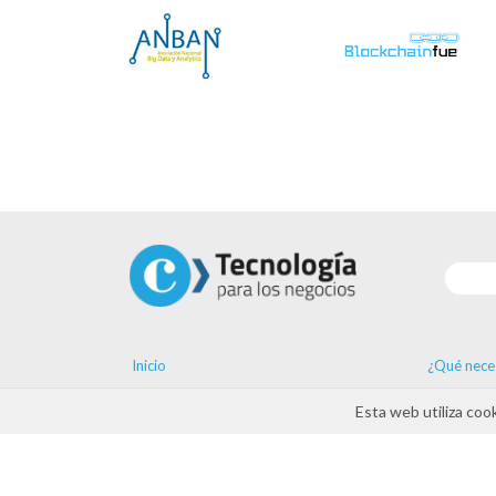
Inicio
¿Qué nece
Soluciones
Tendencia
Esta web utiliza coo
Hazte proveedor
Formación
Ayudas
Agenda
Contacto
ayudas D