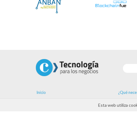
Inicio
¿Qué nece
Soluciones
Tendencia
Esta web utiliza coo
Hazte proveedor
Formación
Ayudas
Agenda
Contacto
ayudas D