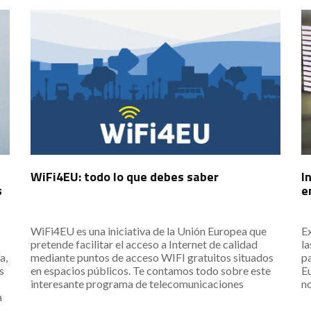
WiFi4EU: todo lo que debes saber
I
s
e
WiFi4EU es una iniciativa de la Unión Europea que
Ex
pretende facilitar el acceso a Internet de calidad
la
a,
mediante puntos de acceso WIFI gratuitos situados
pa
s
en espacios públicos. Te contamos todo sobre este
Eu
interesante programa de telecomunicaciones
no
a