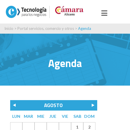
Inicio
>
Portal servicios, comercio y otros
>
Agenda
Agenda
AGOSTO
LUN
MAR
MIE
JUE
VIE
SAB
DOM
1
2