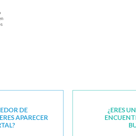
o
en
os
EEDOR DE
¿ERES U
IERES APARECER
ENCUENTR
RTAL?
B