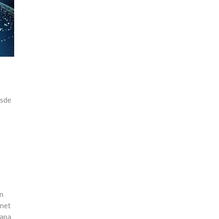
esde
an
rnet
tapa