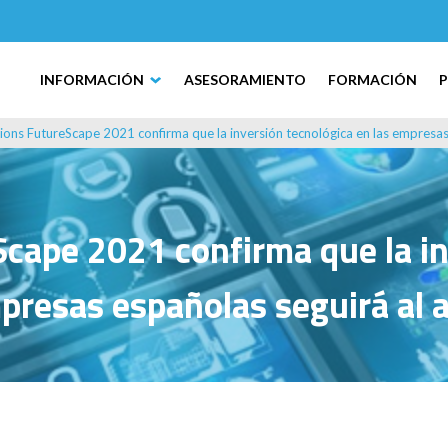
INFORMACIÓN
ASESORAMIENTO
FORMACIÓN
tions FutureScape 2021 confirma que la inversión tecnológica en las empresas
Scape 2021 confirma que la in
presas españolas seguirá al a