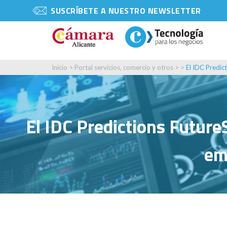
SUSCRÍBETE A NUESTRO NEWSLETTER
Inicio
>
Portal servicios, comercio y otros
> >
El IDC Predic
El IDC Predictions Future
em