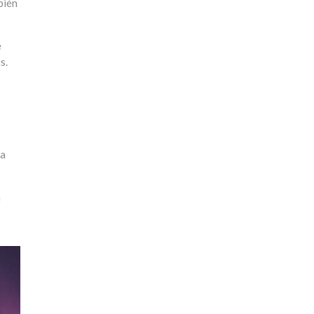
bién
e
s.
sa
n