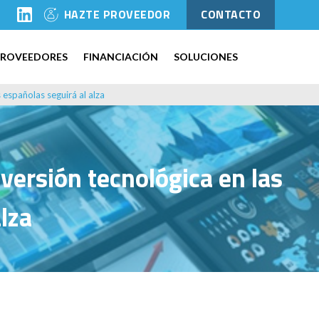
l
HAZTE PROVEEDOR
CONTACTO
PROVEEDORES
FINANCIACIÓN
SOLUCIONES
 españolas seguirá al alza
versión tecnológica en las
lza