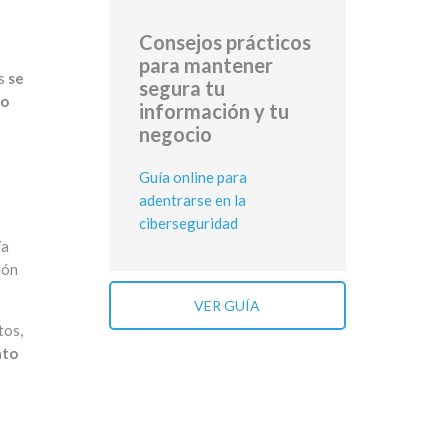
Consejos prácticos
para mantener
ás
se
segura tu
so
información y tu
negocio
Guía online para
adentrarse en la
ciberseguridad
ía
ión
VER GUÍA
tos,
ato