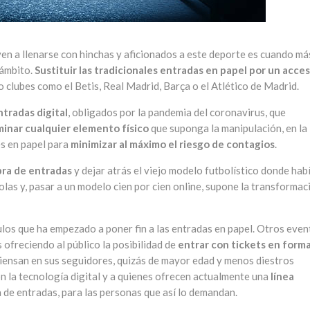
ven a llenarse con hinchas y aficionados a este deporte es cuando m
ámbito.
Sustituir las tradicionales entradas en papel por un acce
 clubes como el Betis, Real Madrid, Barça o el Atlético de Madrid.
tradas digital
, obligados por la pandemia del coronavirus, que
iminar cualquier elemento físico
que suponga la manipulación, en la
es en papel para
minimizar al máximo el riesgo de contagios
.
pra de entradas
y dejar atrás el viejo modelo futbolístico donde hab
 colas y, pasar a un modelo cien por cien online, supone la transformac
ulos que ha empezado a poner fin a las entradas en papel. Otros even
s ofreciendo al público la posibilidad de
entrar con tickets en form
iensan en sus seguidores, quizás de mayor edad y menos diestros
 la tecnología digital y a quienes ofrecen actualmente una
línea
 de entradas, para las personas que así lo demandan.