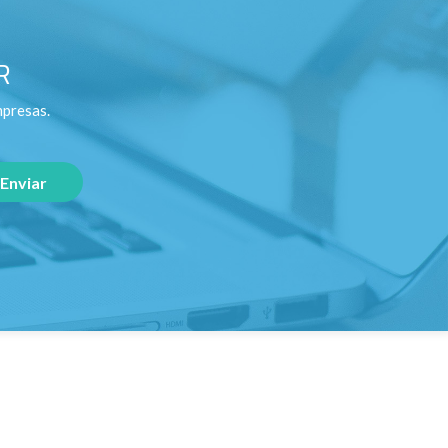
R
mpresas.