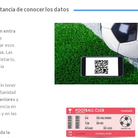
tancia de conocer los datos
n entra
e
zar esos
us
. Las
ietario,
ía
in tener
 Sanidad
eriores
y
sencia en
 y en las
da la