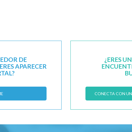
EEDOR DE
¿ERES U
IERES APARECER
ENCUENTR
RTAL?
B
ME
CONECTA CON UN 