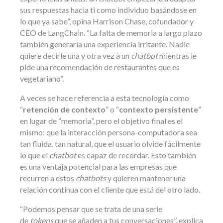
sus respuestas hacia ti como individuo basándose en
lo que ya sabe”, opina Harrison Chase, cofundador y
CEO de LangChain. “La falta de memoria a largo plazo
también generaría una experiencia irritante. Nadie
quiere decirle una y otra vez a un
chatbot
mientras le
pide una recomendación de restaurantes que es
vegetariano”.
A veces se hace referencia a esta tecnología como
“
retención de contexto
” o “
contexto persistente
”
en lugar de “memoria”, pero el objetivo final es el
mismo: que la interacción persona-computadora sea
tan fluida, tan natural, que el usuario olvide fácilmente
lo que el
chatbot
es capaz de recordar. Esto también
es una ventaja potencial para las empresas que
recurren a estos
chatbots
y quieren mantener una
relación continua con el cliente que está del otro lado.
“Podemos pensar que se trata de una serie
de
tokens
que se añaden a tus conversaciones”, explica