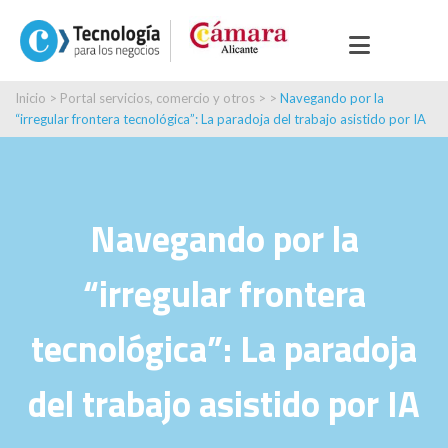
Inicio
>
Portal servicios, comercio y otros
> >
Navegando por la
“irregular frontera tecnológica”: La paradoja del trabajo asistido por IA
Navegando por la
“irregular frontera
tecnológica”: La paradoja
del trabajo asistido por IA