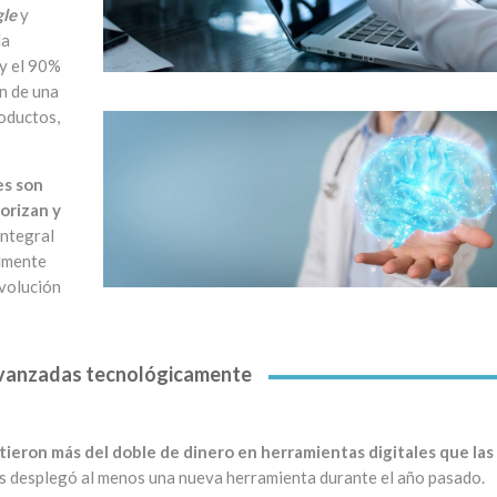
gle
y
la
 y el 90%
n de una
roductos,
es son
iorizan y
ntegral
almente
evolución
vanzadas tecnológicamente
tieron más del doble de dinero en herramientas digitales que las
s desplegó al menos una nueva herramienta durante el año pasado.