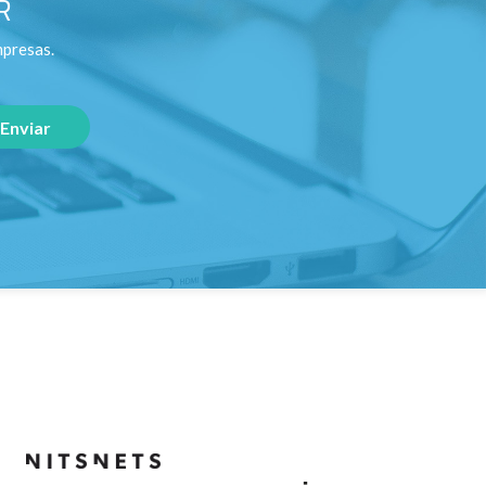
R
mpresas.