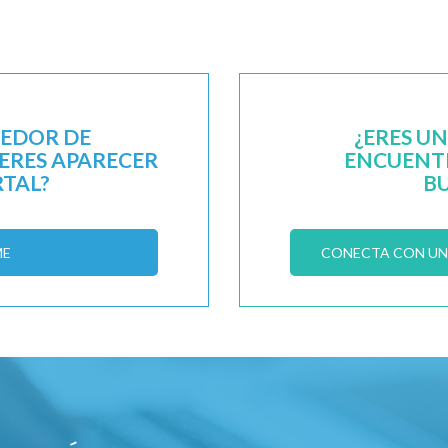
EEDOR DE
¿ERES U
IERES APARECER
ENCUENTR
RTAL?
B
ME
CONECTA CON UN 