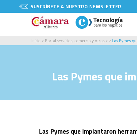
SUSCRÍBETE A NUESTRO NEWSLETTER
Inicio
>
Portal servicios, comercio y otros
> >
Las Pymes que
Las Pymes que imp
Las Pymes que implantaron herrami