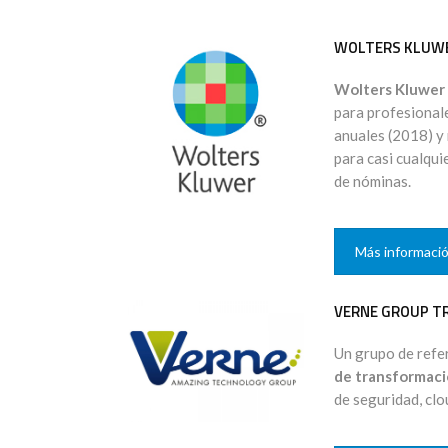
WOLTERS KLUW
Wolters Kluwer
para profesionale
anuales (2018) y
para casi cualqu
de nóminas.
Más informaci
VERNE GROUP T
Un grupo de refer
de transformació
de seguridad, clo