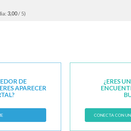
dia:
3,00
/ 5)
EEDOR DE
¿ERES U
IERES APARECER
ENCUENTR
RTAL?
B
ME
CONECTA CON UN 