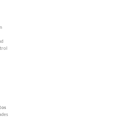
ón
ud
trol
tos
ades