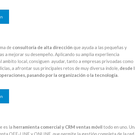
ón
rma de
consultoría de alta dirección
que ayuda a las pequeñas y
s a mejorar su desempeño. Aplicando su amplia experliencia
al ambito local, consiguen ayudar, tanto a empresas privoadas como
liclas, a afrontar sus principales retos de muy diversa índole,
desde l
 operaciones, pasando por la organización o la tecnología
.
ón
e es la
herramienta comercial y CRM ventas móvil
todo en uno. Un
enta OFF-LINE y ONLINE, que permite la gestión completa de la red