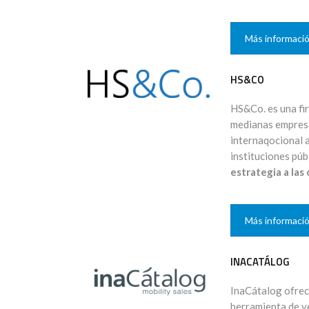
Más informaci
HS&CO
HS&Co. es una fi
medianas empresa
internaqocional 
instituciones púb
estrategia a las
Más informaci
INACATÁLOG
InaCátalog ofrec
herramienta de v