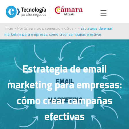
Inicio
>
Portal servicios, comercio y otros
> >
Estrategia de email
marketing para empresas: cómo crear campañas efectivas
Estrategia de email
marketing para empresas:
cómo crear campañas
efectivas