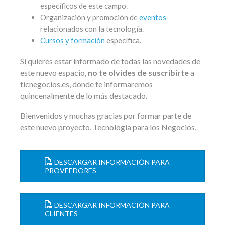
específicos de este campo.
Organización y promoción de
eventos
relacionados con la tecnología.
Cursos y formación
específica.
Si quieres estar informado de todas las novedades de
este nuevo espacio,
no te olvides de suscribirte
a
ticnegocios.es, donde te informaremos
quincenalmente de lo más destacado.
Bienvenidos y muchas gracias por formar parte de
este nuevo proyecto, Tecnología para los Negocios.
DESCARGAR INFORMACIÓN PARA
PROVEEDORES
DESCARGAR INFORMACIÓN PARA
CLIENTES