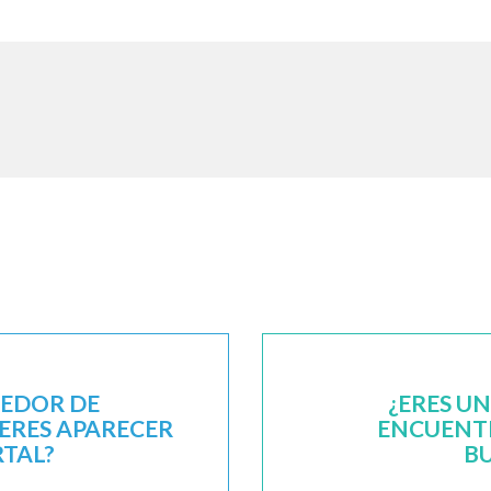
EEDOR DE
¿ERES U
IERES APARECER
ENCUENTR
RTAL?
B