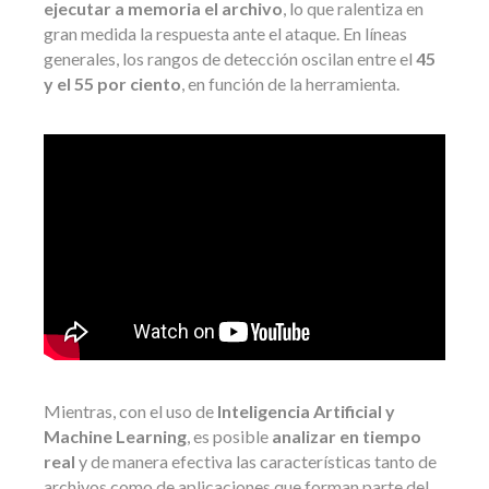
ejecutar a memoria el archivo
, lo que ralentiza en
gran medida la respuesta ante el ataque. En líneas
generales, los rangos de detección oscilan entre el
45
y el 55 por ciento
, en función de la herramienta.
Mientras, con el uso de
Inteligencia Artificial y
Machine Learning
, es posible
analizar en tiempo
real
y de manera efectiva las características tanto de
archivos como de aplicaciones que forman parte del