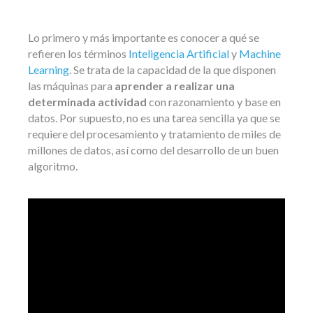
Lo primero y más importante es conocer a qué se
refieren los términos
Inteligencia Artificial
y
Machine
Learning
. Se trata de la capacidad de la que disponen
las máquinas para
aprender a realizar una
determinada actividad
con razonamiento y base en
datos. Por supuesto, no es una tarea sencilla ya que se
requiere del procesamiento y tratamiento de miles de
millones de datos, así como del desarrollo de un buen
algoritmo.