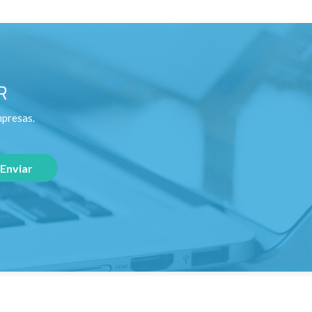
R
mpresas.