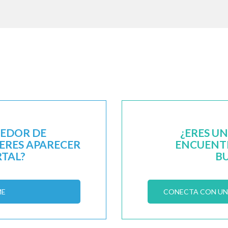
EEDOR DE
¿ERES U
IERES APARECER
ENCUENTR
RTAL?
B
ME
CONECTA CON UN 