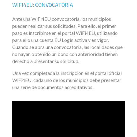
WIFI4EU: CONVOCATORIA
Ante una WiFi4EU convocatoria, los municipios
pueden realizar sus solicitudes. Para ello, el primer
paso es inscribirse en el portal WiFi4EU, utilizando
para ello una cuenta EU Login activa y en vigor.
Cuando se abra una convocatoria, las localidades que
no hayan obtenido un bono con anterioridad tienen
derecho a presentar su solicitud.
Una vez completada la inscripción en el portal oficial
WiFi4EU, cada uno de los municipios debe presentar
una serie de documentos acreditativos.