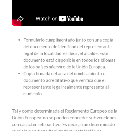
Formulario cumplimentado junto con una copia
del documento de identidad del representante
legal de la localidad, es decir, el alcalde. Este
documento está disponible en todos los idiomas
de los países miembro de la Unión Europea.
Copia firmada del acta del nombramiento o
documento acreditativo que verifica que el
representante legal realmente representa al
municipio.
Tal y como determinada el Reglamento Europeo de la
Unión Europea, no se pueden conceder subvenciones
con carácter retroactivo. Es decir, si un determinado
municipio ya tiene finalizada su instalación de