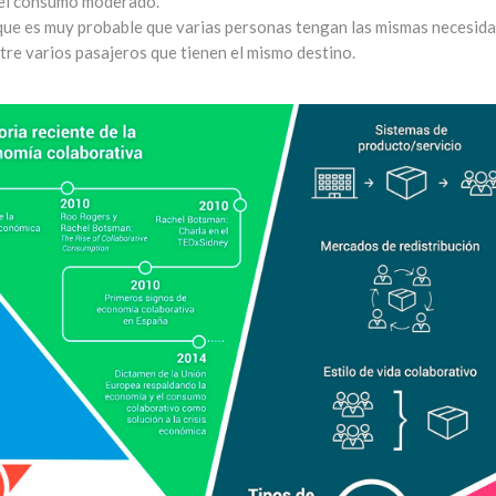
 el consumo moderado.
e que es muy probable que varias personas tengan las mismas necesida
tre varios pasajeros que tienen el mismo destino.