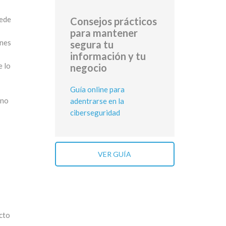
uede
Consejos prácticos
para mantener
enes
segura tu
información y tu
e lo
negocio
Guía online para
eno
adentrarse en la
ciberseguridad
VER GUÍA
ucto