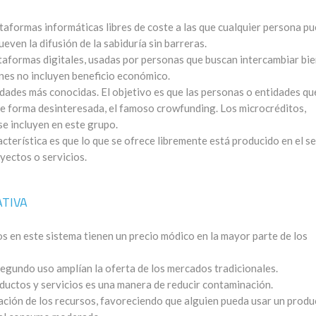
plataformas informáticas libres de coste a las que cualquier persona p
ven la difusión de la sabiduría sin barreras.
lataformas digitales, usadas por personas que buscan intercambiar bi
nes no incluyen beneficio económico.
idades más conocidas. El objetivo es que las personas o entidades qu
de forma desinteresada, el famoso crowfunding. Los microcréditos,
e incluyen en este grupo.
racterística es que lo que se ofrece libremente está producido en el s
yectos o servicios.
ATIVA
os en este sistema tienen un precio módico en la mayor parte de los
segundo uso amplían la oferta de los mercados tradicionales.
roductos y servicios es una manera de reducir contaminación.
ización de los recursos, favoreciendo que alguien pueda usar un prod