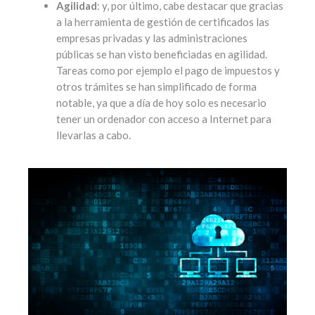
Agilidad
: y, por último, cabe destacar que gracias
a la herramienta de gestión de certificados las
empresas privadas y las administraciones
públicas se han visto beneficiadas en agilidad.
Tareas como por ejemplo el pago de impuestos y
otros trámites se han simplificado de forma
notable, ya que a día de hoy solo es necesario
tener un ordenador con acceso a Internet para
llevarlas a cabo.