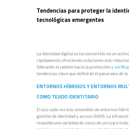
Tendencias para proteger la identi
tecnológicas emergentes
L
a identidad digital se ha convertido en un activ
rápidamente
ofreciendo
soluciones más robustas 
liderando el camino hacia la protección y
verifica
tendencias clave que definirán el panorama de l
ENTORNOS
H
ÍBRIDOS
Y
E
NTORNOS
M
UL
COMO
T
EJIDO
I
DENTITARIO
El uso cada vez más extendido de entornos híbri
gestión de identidad y acceso (IAM). La infraestr
respalda una variedad de casos de uso para todo