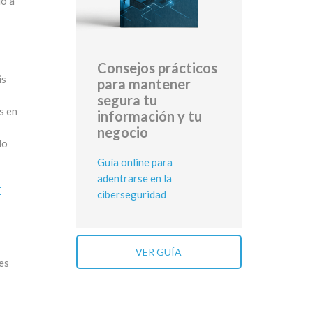
do a
Consejos prácticos
is
para mantener
segura tu
s en
información y tu
negocio
do
Guía online para
adentrarse en la
E
ciberseguridad
VER GUÍA
es