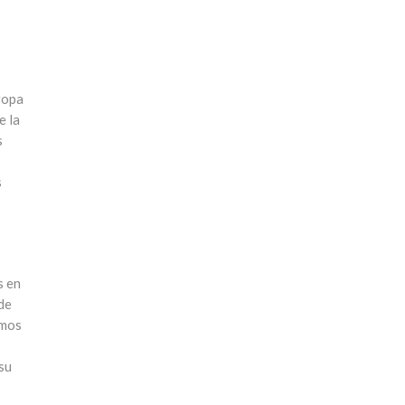
ropa
e la
s
s
s en
de
emos
su