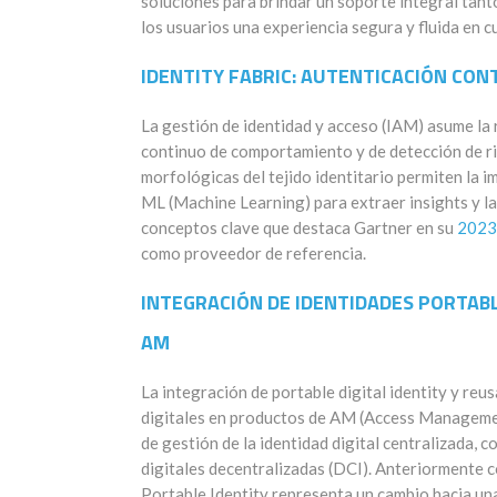
soluciones para brindar un soporte integral
tant
los usuarios una experiencia segura y fluida en c
IDENTITY
F
ABRIC
:
AUTENTICACIÓN
CONT
La gestión de identidad y acceso (IAM) asume la
continuo de comportamiento y de
detección de
r
morfológicas d
el tejido identitario
permite
n
la i
ML (
Machine
Learning
) para extraer
insights
y
la
conceptos clave que destaca Gartner en su
202
c
omo proveedor de referencia.
INTEGRACIÓN DE
IDENTIDADES
P
ORTAB
AM
La integración de
portable
digital
identit
y
y reus
digitales en productos de AM
(
Access
Manageme
de gestión de la identidad digital centralizada,
digitales
decentralizadas
(DCI)
.
Anteriormente
c
Portable
Identity
representa un cambio hacia una