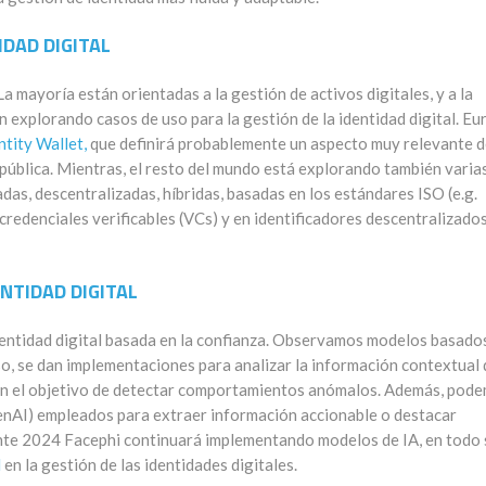
IDAD DIGITAL
La mayoría están orientadas a la gestión de activos digitales, y a la
n explorando casos de uso para la gestión de la identidad digital. Eu
entity Wallet,
que definirá probablemente un aspecto muy relevante d
pública.
Mientras, e
l resto del mundo está explorando también varia
das, descentralizadas, híbridas, basadas en los estándares ISO (
e.g
.
redenciales verificables
(
VCs
) y en identificadores descentralizado
ENTIDAD DIGITAL
identidad digital basada en la confianza. Observamos modelos basado
aso, se dan implementaciones para analizar la información contextual 
 con el objetivo de detectar comportamientos anómalos. Además, pod
enAI) empleados para extraer información accionable o destacar
nte 2024 Facephi continuará implementando modelos de IA, en todo 
d
en la gestión de las identidades digitales.