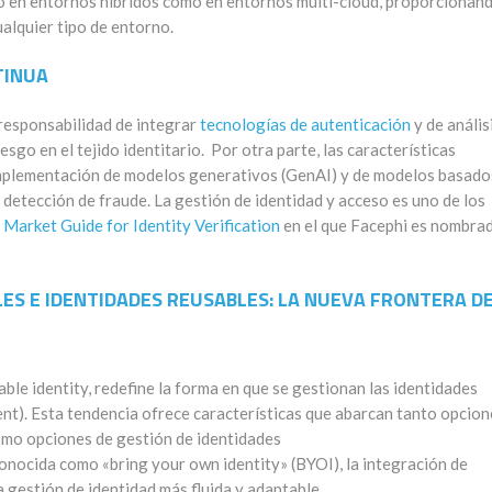
o
en entornos híbridos
como
en entornos
multi-cloud
, proporcionan
ualquier
tipo de
entorno.
INUA
 responsabilidad de integrar
tecnologías de autenticación
y
de
anális
iesgo
en el tejido identitario.
Por otra parte,
las características
mplementación de modelos
generativos (
GenAI
) y de modelos basado
 detecci
ón de fraude
.
La gestión de identidad y acceso es uno de los
3
Market
Guide
for
Identity
Verification
en el que
Fac
ep
hi
es nombra
LE
S
E IDENTIDADES REUSABLES:
LA
N
UEVA
F
RONTERA D
able
identity
, redefine la forma en que se gestionan las identidades
nt).
E
sta tendencia
o
frec
e
características que abarcan tanto
opcion
 como opciones de gestión de identidades
onocida como «
bring
your
own
identity
» (BYOI),
la integración de
 gestión de identidad más fluida y adaptable.