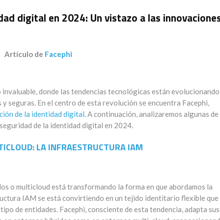
dad digital en 2024: Un vistazo a las innovacione
Artículo de
Facephi
o invaluable,
donde
las tendencias tecnológicas están evolucionando
y seguras. En el centro de esta revolución se encuentra
Facephi
,
ción de la identidad digital
. A
continuación
,
a
nali
zaremos
algunas de 
a seguridad
de la identidad
digital en
2024
.
TICLOUD
: LA
I
NFRAESTRUCTURA IAM
dos o
multicloud
está transformando la forma en que abordamos la
uctura IAM se está convirtiendo en un tejido identitario flexible que
 tipo de entidades.
Facephi
, consciente de esta tendencia, adapta sus