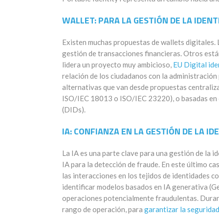
WALLET
: PARA LA GESTIÓN DE LA IDENT
Existen muchas propuestas de
wallets
digitales. 
gestión de transacciones financieras. Otros está
lidera un proyecto muy ambicioso
,
EU D
igital id
relación de los ciudadanos con la administración 
alternativas que van desde propuestas centraliza
ISO/IEC 18013 o ISO/IEC 23220), o basadas en c
(
DIDs
).
IA: CONFIANZA EN LA GESTIÓN DE LA ID
La IA es una parte clave para una gestión de la 
IA para la detección de fraude. En este último c
las interacciones en los tejidos de identidades
identificar modelos basados en IA generativa (G
operaciones potencialmente fraudulentas. Dura
rango de operación, para
garantizar la segurida