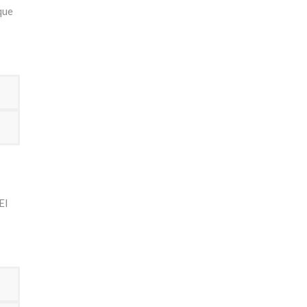
que
El