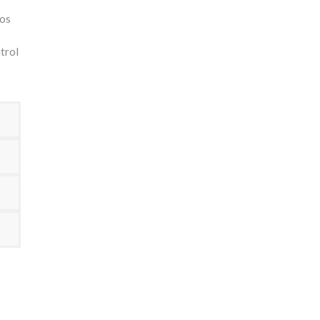
dos
trol