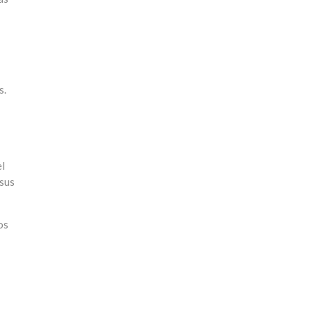
s.
el
 sus
os