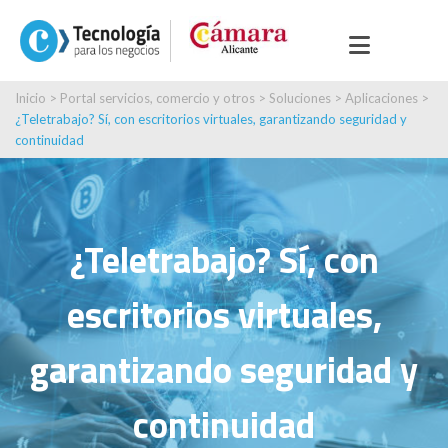
Inicio
>
Portal servicios, comercio y otros
>
Soluciones
>
Aplicaciones
>
¿Teletrabajo? Sí, con escritorios virtuales, garantizando seguridad y
continuidad
¿Teletrabajo? Sí, con
escritorios virtuales,
garantizando seguridad y
continuidad