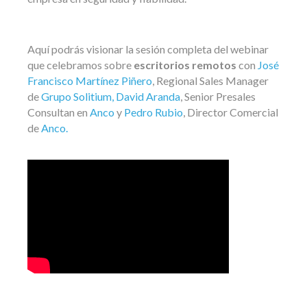
Aquí podrás visionar la sesión completa del webinar
que celebramos sobre
escritorios remotos
con
José
Francisco Martínez Piñero
, Regional Sales Manager
de
Grupo Solitium,
David Aranda
, Senior Presales
Consultan en
Anco
y
Pedro Rubio
, Director Comercial
de
Anco.