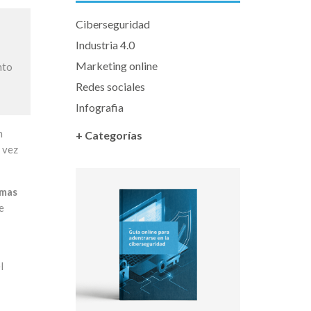
Ciberseguridad
Industria 4.0
Marketing online
nto
Redes sociales
Infografia
n
+ Categorías
 vez
emas
e
l