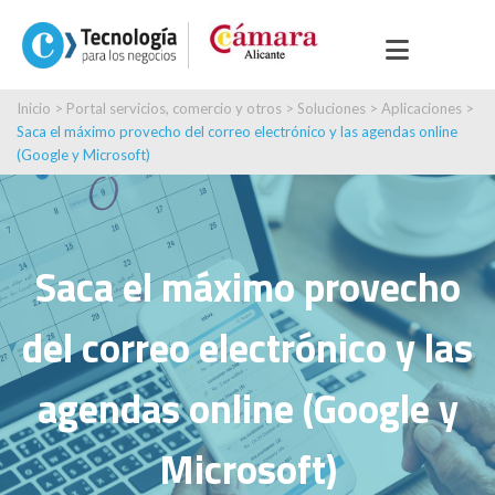
Inicio
>
Portal servicios, comercio y otros
>
Soluciones
>
Aplicaciones
>
Saca el máximo provecho del correo electrónico y las agendas online
(Google y Microsoft)
Saca el máximo provecho
del correo electrónico y las
agendas online (Google y
Microsoft)