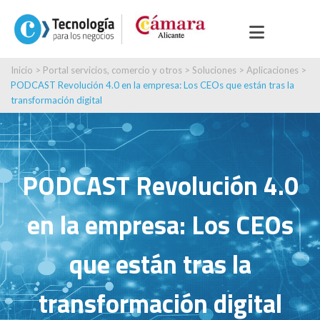
Inicio
>
Portal servicios, comercio y otros
>
Soluciones
>
Aplicaciones
>
PODCAST Revolución 4.0 en la empresa: Los CEOs que están tras la
transformación digital
PODCAST Revolución 4.0
en la empresa: Los CEOs
que están tras la
transformación digital