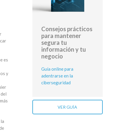
Consejos prácticos
r
para mantener
icar
segura tu
información y tu
negocio
ue es
Guía online para
ros y
adentrarse en la
ciberseguridad
uier
 del
 más
VER GUÍA
 la
 de