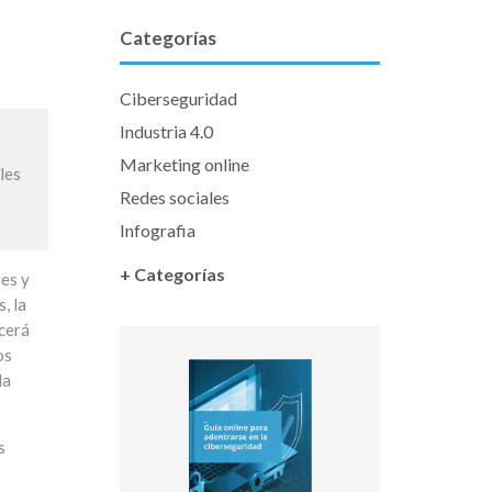
Categorías
Ciberseguridad
Industria 4.0
Marketing online
les
Redes sociales
Infografia
+ Categorías
nes y
, la
ecerá
os
la
s