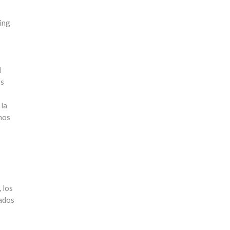
ting
l
os
 la
imos
 los
ados