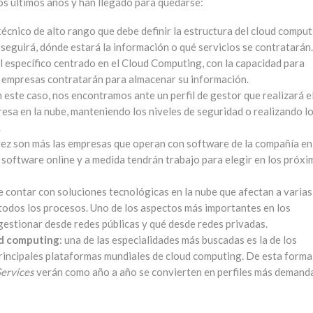
os últimos años y han llegado para quedarse:
l técnico de alto rango que debe definir la estructura del cloud compu
seguirá, dónde estará la información o qué servicios se contratarán.
fil específico centrado en el Cloud Computing, con la capacidad para
as empresas contratarán para almacenar su información.
n este caso, nos encontramos ante un perfil de gestor que realizará e
resa en la nube, manteniendo los niveles de seguridad o realizando l
.
vez son más las empresas que operan con software de la compañía en
 software online y a medida tendrán trabajo para elegir en los próx
de contar con soluciones tecnológicas en la nube que afectan a varias
 todos los procesos. Uno de los aspectos más importantes en los
gestionar desde redes públicas y qué desde redes privadas.
ud computing
: una de las especialidades más buscadas es la de los
rincipales plataformas mundiales de cloud computing. De esta forma,
ervices
verán como año a año se convierten en perfiles más demand