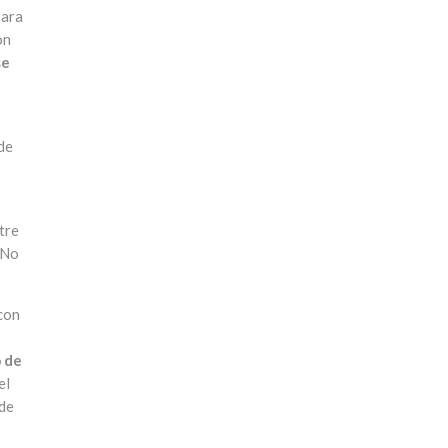
Para
on
se
 de
tre
 No
 con
o de
el
 de