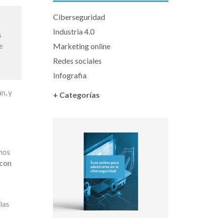
Ciberseguridad
Industria 4.0
s
Marketing online
e
Redes sociales
Infografia
n, y
+ Categorías
emos
 con
las