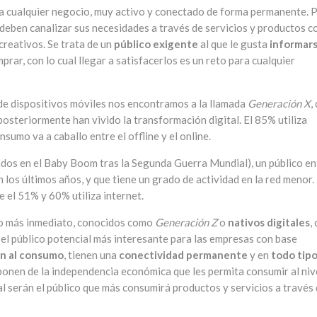
ra cualquier negocio, muy activo y conectado de forma permanente. 
o deben canalizar sus necesidades a través de servicios y productos c
 creativos. Se trata de un
público exigente
al que le gusta
informar
rar, con lo cual llegar a satisfacerlos es un reto para cualquier
 de dispositivos móviles nos encontramos a la llamada
Generación X
,
posteriormente han vivido la transformación digital. El 85% utiliza
sumo va a caballo entre el offline y el online.
ados en el Baby Boom tras la Segunda Guerra Mundial), un público en
en los últimos años, y que tiene un grado de actividad en la red menor.
e el 51% y 60% utiliza internet.
uro más inmediato, conocidos como
Generación Z
o
nativos digitales
,
el público potencial más interesante para las empresas con base
ón al consumo
, tienen una
conectividad permanente
y en
todo tip
sponen de la independencia económica que les permita consumir al niv
al serán el público que más consumirá productos y servicios a través