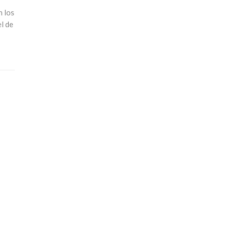
n los
el de