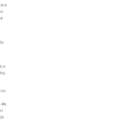
Para
on
se
 de
tre
 No
 con
o de
el
 de