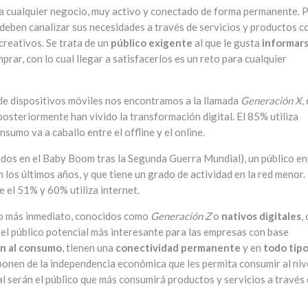
ra cualquier negocio, muy activo y conectado de forma permanente. 
o deben canalizar sus necesidades a través de servicios y productos c
 creativos. Se trata de un
público exigente
al que le gusta
informar
rar, con lo cual llegar a satisfacerlos es un reto para cualquier
 de dispositivos móviles nos encontramos a la llamada
Generación X
,
posteriormente han vivido la transformación digital. El 85% utiliza
sumo va a caballo entre el offline y el online.
ados en el Baby Boom tras la Segunda Guerra Mundial), un público en
en los últimos años, y que tiene un grado de actividad en la red menor.
e el 51% y 60% utiliza internet.
uro más inmediato, conocidos como
Generación Z
o
nativos digitales
,
el público potencial más interesante para las empresas con base
ón al consumo
, tienen una
conectividad permanente
y en
todo tip
sponen de la independencia económica que les permita consumir al niv
al serán el público que más consumirá productos y servicios a través