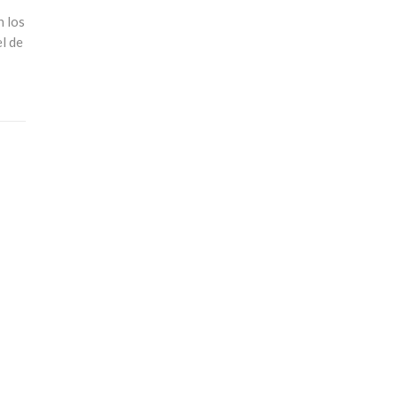
n los
el de