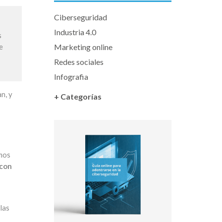
Ciberseguridad
Industria 4.0
s
Marketing online
e
Redes sociales
Infografia
n, y
+ Categorías
emos
 con
las