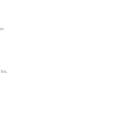
en
.
los.