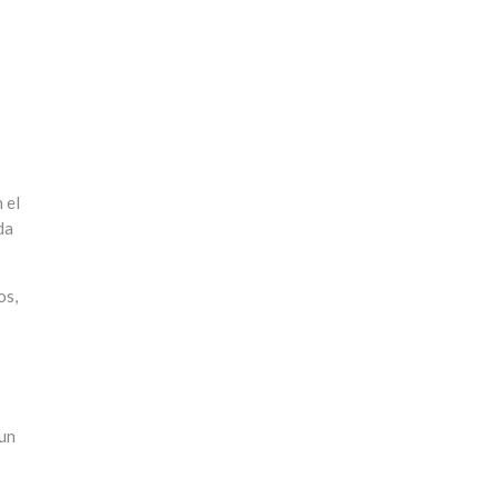
 el
da
os,
 un