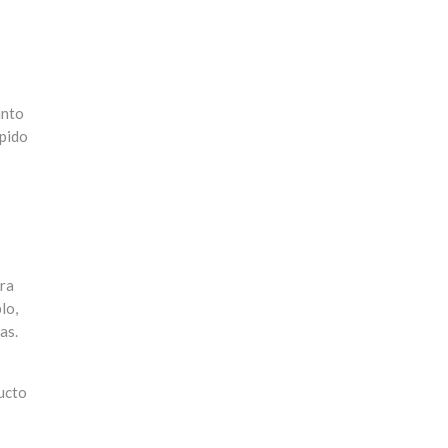
unto
ápido
tra
lo,
as.
ducto