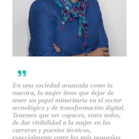
En una sociedad avanzada como la
nuestra, la mujer tiene que dejar de
tener un papel minoritario en el sector
tecnológico y de transformación digital.
Tenemos que ser capaces, entre todos,
de dar visibilidad a la mujer en las
carreras y puestos técnicos,
especialmente entre los más pequeños,