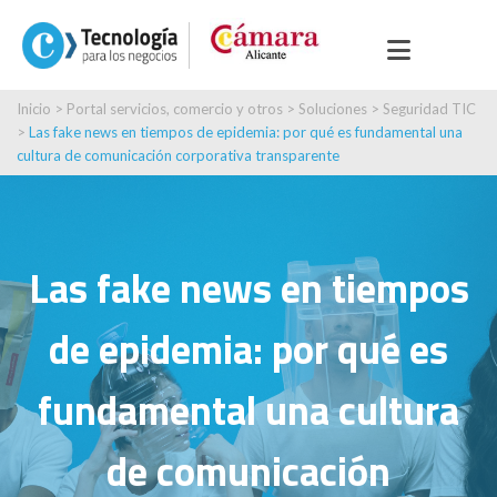
Inicio
>
Portal servicios, comercio y otros
>
Soluciones
>
Seguridad TIC
>
Las fake news en tiempos de epidemia: por qué es fundamental una
cultura de comunicación corporativa transparente
Las fake news en tiempos
de epidemia: por qué es
fundamental una cultura
de comunicación