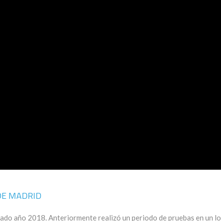
DE MADRID
ado año 2018. Anteriormente realizó un periodo de pruebas en un lo