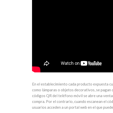
En el establecimiento cada producto expuesta cu
como lámparas o objetos decorativos, se pagan co
códigos QR del teléfono móvil se abre una ventan
compra. Por el contrario, cuando escanean el có
usuarios acceden a un portal web en el que puede