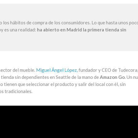
o los hábitos de compra de los consumidores. Lo que hasta unos poc
oy es una realidad:
ha abierto en Madrid la primera tienda sin
l sector del mueble.
Miguel Ángel López
, fundador y CEO de Tudecora
a tienda sin dependientes en Seattle de la mano de
Amazon Go
. Un n
tienen que seleccionar el producto y salir del local con él, sin
s tradicionales.