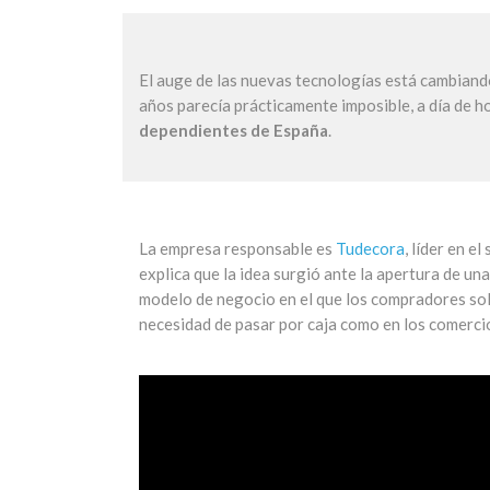
El auge de las nuevas tecnologías está cambiand
años parecía prácticamente imposible, a día de h
dependientes de España
.
La empresa responsable es
Tudecora
, líder en e
explica que la idea surgió ante la apertura de un
modelo de negocio en el que los compradores solo 
necesidad de pasar por caja como en los comercio