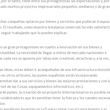
, por lo tanto, tiene entre sus protagonistas las exportaciones y, por
ostado muchos proyectos empresariales pequeños, medianos y de gra
uchas compañías optaron por bienes y servicios que pudieran traspas
. El resultado, como muestra la balanza comercial, ha sido satisfacto
 seguir trabajando que lo pueden explicar:
do un gran protagonismo en cuanto a innovación en sus bienes y
actualidad. La necesidad de llegar a nichos de mercado nacionales e
e cada vez se apueste por ideas más creativas, atractivas y, a la vez,
as ideas, estas deben ir acompañadas de una infraestructura tecnol
n otros artículos, las pymes españolas están incorporando
ermitan dar a sus servicios y bienes las mejores prestaciones y con l
net de las Cosas, equipamientos informáticos, etc.).
ía de pymes, la creación de un proyecto internacional no es posible si
y colaboradores que les permitan tener la fuerza y los canales necesa
tos.
es españolas invierten en I+D para contar con el conocimiento y el