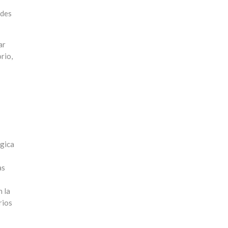
ndes
ar
rio,
ógica
as
n la
rios