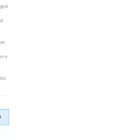
eguir
ud
que
es e
dos.