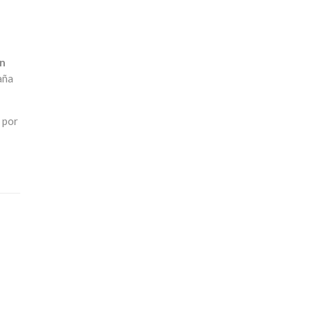
on
aña
 por