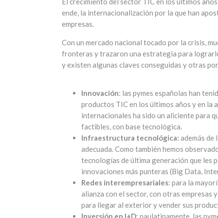
El crecimiento del sector TIC en los últimos años
ende, la internacionalización por la que han ap
empresas.
Con un mercado nacional tocado por la crisis, m
fronteras y trazaron una estrategia para lograrlo
y existen algunas claves conseguidas y otras por
Innovación
: las pymes españolas han teni
productos TIC en los últimos años y en la 
internacionales ha sido un aliciente para qu
factibles, con base tecnológica.
Infraestructura tecnológica:
además de l
adecuada. Como también hemos observado e
tecnologías de última generación que les p
innovaciones más punteras (Big Data, Inter
Redes interempresariales
: para la mayor
alianza con el sector, con otras empresas 
para llegar al exterior y vender sus produc
Inversión en I+D
: paulatinamente, las pym