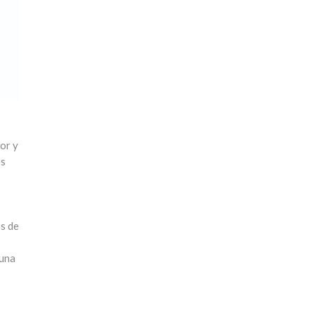
or y
es
os de
 una