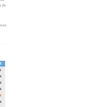
s de
ieren