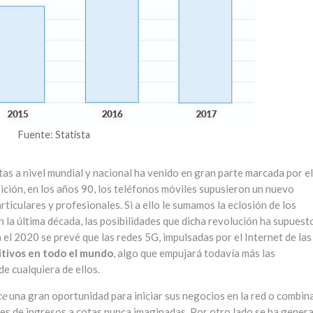
Fuente: Statista
as a nivel mundial y nacional ha venido en gran parte marcada por el
ición, en los años 90, los teléfonos móviles supusieron un nuevo
iculares y profesionales. Si a ello le sumamos la eclosión de los
n la última década, las posibilidades que dicha revolución ha supuest
el 2020 se prevé que las redes 5G, impulsadas por el Internet de las
itivos en todo el mundo
, algo que empujará todavía más las
e cualquiera de ellos.
ce
una gran oportunidad para iniciar sus negocios en la red o combina
veles de ingresos a cotas nunca imaginadas. Por otro lado se ha gener