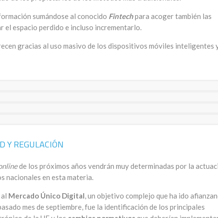
nsformación sumándose al conocido
Fintech
para acoger también las
r el espacio perdido e incluso incrementarlo.
ecen gracias al uso masivo de los dispositivos móviles inteligentes y
D Y REGULACIÓN
online
de los próximos años vendrán muy determinadas por la actuac
s nacionales en esta materia.
 al
Mercado Único Digital
, un objetivo complejo que ha ido afianza
pasado mes de septiembre, fue la identificación de los principales
trónico de la UE y los
cambios normativos
que deberían implementar