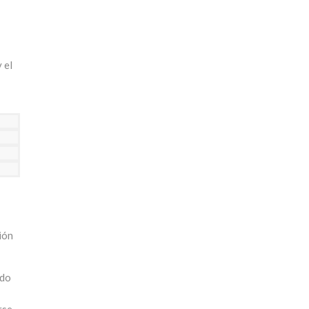
 el
ión
ndo
se.