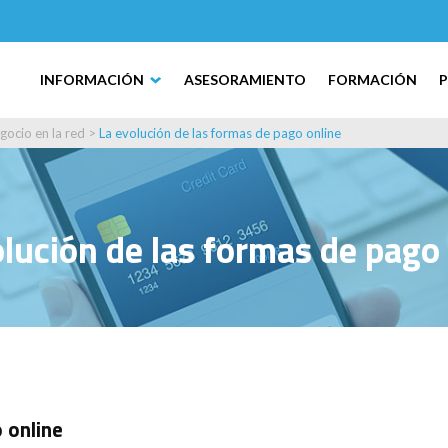
INFORMACIÓN
ASESORAMIENTO
FORMACIÓN
gocio en la red
>
La evolución de las formas de pago online
lución de las formas de pago
 online