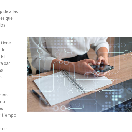
pide a las
des que
los
 tiene
 de
 El
ra dar
as
a
ción
r a
es
s tiempo
e de