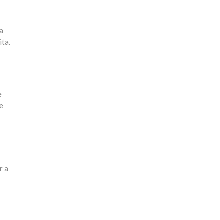
la
ita.
e
ue
r a