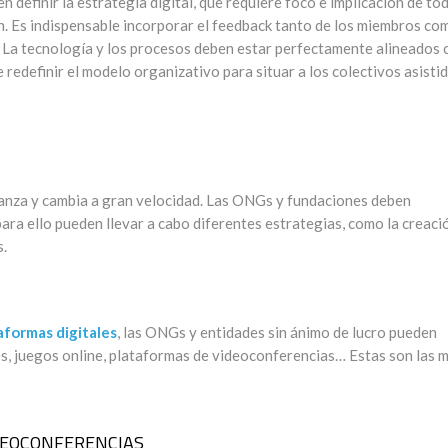
n definir la estrategia digital, que requiere foco e implicación de to
ón. Es indispensable incorporar el feedback tanto de los miembros co
s. La tecnología y los procesos deben estar perfectamente alineados 
e redefinir el modelo organizativo para situar a los colectivos asisti
vanza y cambia a gran velocidad. Las ONGs y fundaciones deben
para ello pueden llevar a cabo diferentes estrategias, como la creaci
s.
aformas digitales
, las ONGs y entidades sin ánimo de lucro pueden
es, juegos online, plataformas de videoconferencias… Estas son las 
DEOCONFERENCIAS