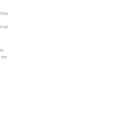
ativa
en un
ón
 ser