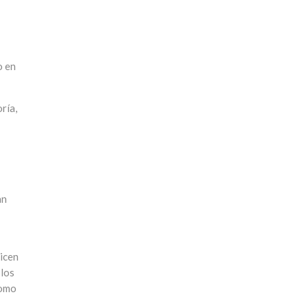
o en
ría,
an
ticen
 los
como