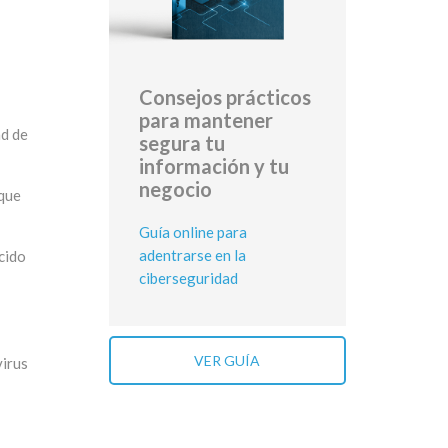
Consejos prácticos
para mantener
d de
segura tu
información y tu
negocio
que
Guía online para
adentrarse en la
cido
ciberseguridad
VER GUÍA
virus