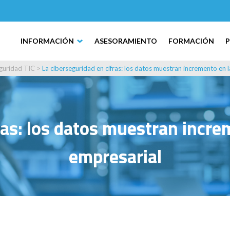
INFORMACIÓN
ASESORAMIENTO
FORMACIÓN
guridad TIC
>
La ciberseguridad en cifras: los datos muestran incremento en
ras: los datos muestran incr
empresarial