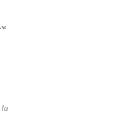
vas
 la