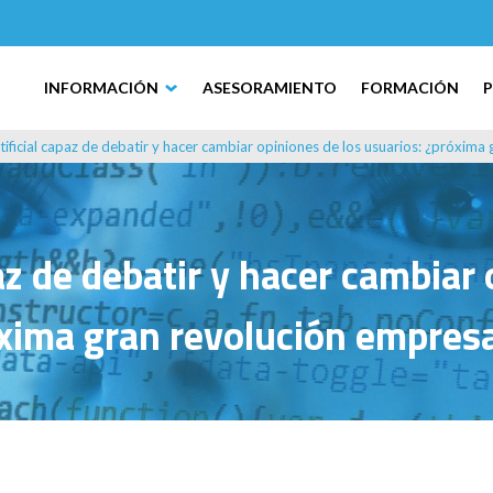
INFORMACIÓN
ASESORAMIENTO
FORMACIÓN
rtificial capaz de debatir y hacer cambiar opiniones de los usuarios: ¿próxima
paz de debatir y hacer cambiar
xima gran revolución empresa