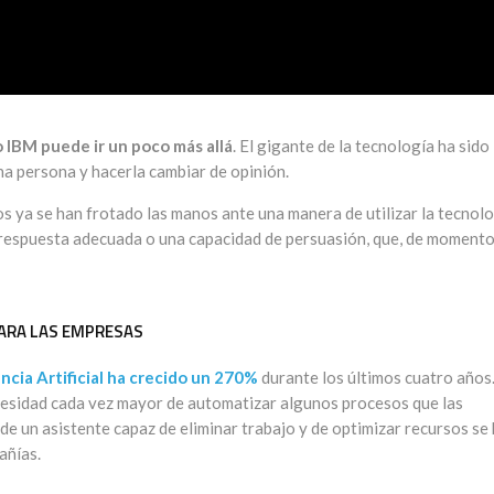
IBM puede ir un poco más allá
. El gigante de la tecnología ha sido
na persona y hacerla cambiar de opinión.
os ya se han frotado las manos ante una manera de utilizar la tecnol
 respuesta adecuada o una capacidad de persuasión, que, de momento
 PARA LAS EMPRESAS
encia Artificial ha crecido un 270%
durante los últimos cuatro años
cesidad cada vez mayor de automatizar algunos procesos que las
de un asistente capaz de eliminar trabajo y de optimizar recursos se
añías.