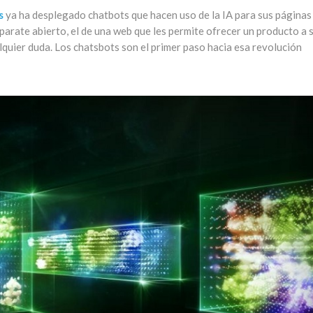
s
ya ha desplegado chatbots que hacen uso de la IA para sus páginas
arate abierto, el de una web que les permite ofrecer un producto a 
quier duda. Los chatsbots son el primer paso hacia esa revolución