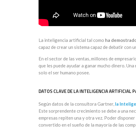
La inteligencia artificial tal como
ha demostrado 
capaz de crear un sistema capaz de debatir con u
En el sector de las ventas, millones de empresari
que les puede ayudar a ganar mucho dinero. Una
solo el ser humano posee.
DATOS CLAVE DE LA INTELIGENCIA ARTIFICIAL
Según datos de la consultora Gartner,
la Intelig
Este sorprendente crecimiento se debe a una ne
empresas repiten una y otra vez. Poder disponer 
convertido en el sueño de la mayoría de las comp