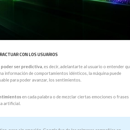
ERACTUAR CON LOS USUARIOS
 poder ser predictiva
, es decir, adelantarte al usuario o entender qu
 una información de comportamientos idénticos, la máquina puede
sable para poder avanzar, los sentimientos.
entimientos
en cada palabra o de mezclar ciertas emociones o frases
 artificial.
ico, pero sin emoción, Google fue de las primeras compañías en