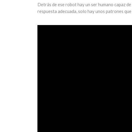
Detrás de ese robot hay un ser humano capaz de d
respuesta adecuada, solo hay unos patrones que r