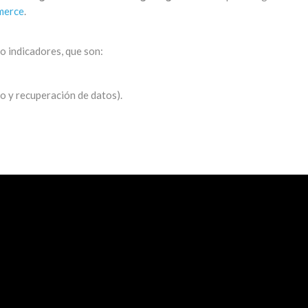
merce
.
o indicadores, que son:
 y recuperación de datos).