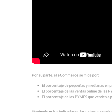
Por su parte, el
eCommerce
se mide por:
El porcentaje de pequeñas y medianas emp
El porcentaje de las ventas online de las 
El porcentaje de las PYMES que venden a p
Siguiendo estos indicadores, los países con mejor