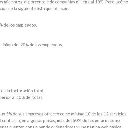
s miembros, el porcentaje de compañías ni llega al 10%. Pero, ¿cómo
cios de la siguiente lista que ofrecen:
% de los empleados.
 mínimo del 20% de los empleados.
de la facturación total.
erior al 10% del total.
s un 5% de sus empresas ofrecen como mínimo 10 de los 12 servicios.
l contrario, en algunos países,
más del 50% de las empresas no
nas cuentan con un par de ordenadores y una página web básica.