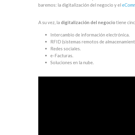
baremos: la digitalización del negocio y el
eCom
A su vez, la
digitalización del negocio
tiene cinc
Intercambio de información electrónica.
RFID (sistemas remotos de almacenamiento
Redes sociales.
e-Facturas.
Soluciones en la nube.