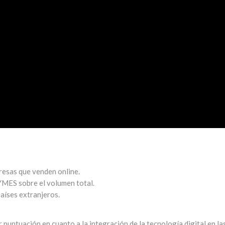
resas que venden online.
PYMES sobre el volumen total.
aíses extranjeros.
 puntuación en cuanto a la integración de la tecnología digital en la