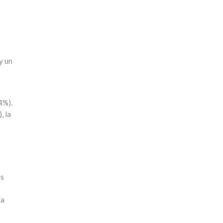
y un
4%).
, la
es
la