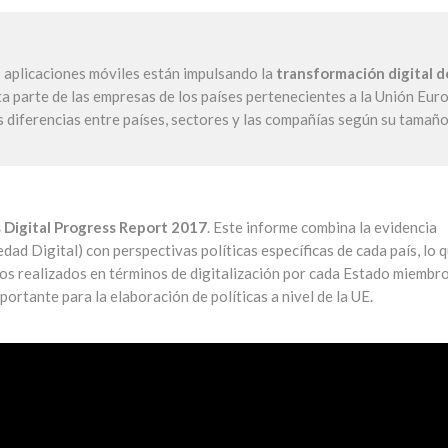
as aplicaciones móviles están impulsando la
transformación digital d
ta parte de las empresas de los países pertenecientes a la Unión Eur
 diferencias entre países, sectores y las compañías según su tamaño
 Digital Progress Report 2017
. Este informe combina la evidencia
dad Digital) con perspectivas políticas específicas de cada país, lo 
os realizados en términos de digitalización por cada Estado miembro
ortante para la elaboración de políticas a nivel de la UE.