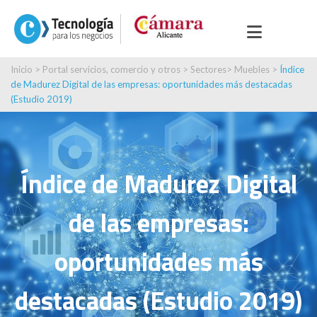
Inicio
>
Portal servicios, comercio y otros
>
Sectores
>
Muebles
>
Índice
de Madurez Digital de las empresas: oportunidades más destacadas
(Estudio 2019)
Índice de Madurez Digital
de las empresas:
oportunidades más
destacadas (Estudio 2019)