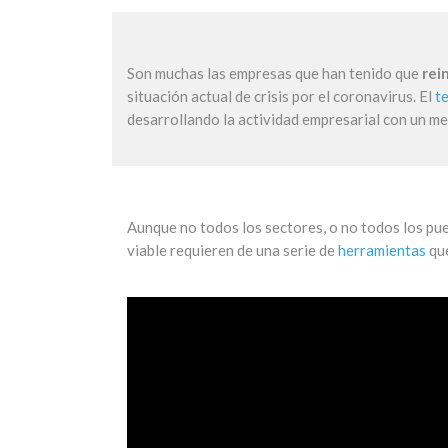
Son muchas las empresas que han tenido que
rei
situación actual de crisis por el coronavirus. El
t
desarrollando la actividad empresarial con un m
Aunque no todos los sectores, o no todos los pue
viable requieren de una serie de
herramientas
que