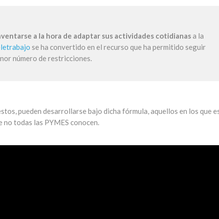
nventarse a la hora de adaptar sus actividades cotidianas
a la
eletrabajo
se ha convertido en el recurso que ha permitido seguir
enor número de restricciones.
stos, pueden desarrollarse bajo dicha fórmula, aquellos en los que e
 no todas las PYMES conocen.