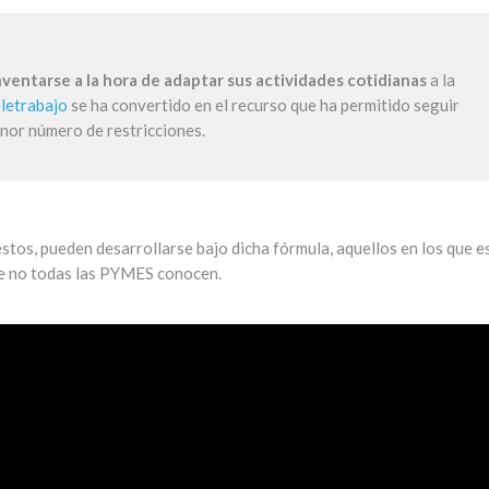
nventarse a la hora de adaptar sus actividades cotidianas
a la
eletrabajo
se ha convertido en el recurso que ha permitido seguir
enor número de restricciones.
stos, pueden desarrollarse bajo dicha fórmula, aquellos en los que e
 no todas las PYMES conocen.