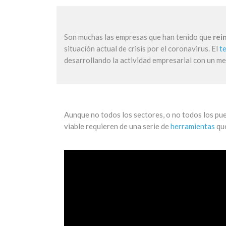
Son muchas las empresas que han tenido que
rei
situación actual de crisis por el coronavirus. El
t
desarrollando la actividad empresarial con un m
Aunque no todos los sectores, o no todos los pue
viable requieren de una serie de
herramientas
que