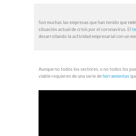
Son muchas las empresas que han tenido que
rei
situación actual de crisis por el coronavirus. El
t
desarrollando la actividad empresarial con un m
Aunque no todos los sectores, o no todos los pue
viable requieren de una serie de
herramientas
que