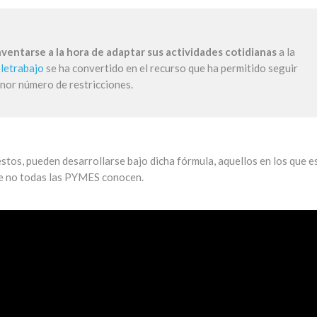
nventarse a la hora de adaptar sus actividades cotidianas
a la
eletrabajo
se ha convertido en el recurso que ha permitido seguir
enor número de restricciones.
stos, pueden desarrollarse bajo dicha fórmula, aquellos en los que e
 no todas las PYMES conocen.