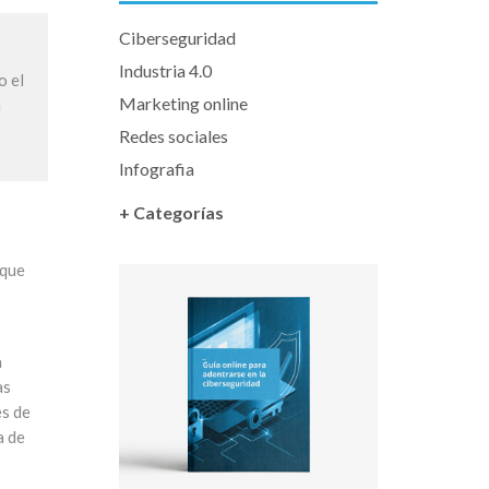
Ciberseguridad
Industria 4.0
o el
Marketing online
a
Redes sociales
Infografia
+ Categorías
 que
a
as
es de
a de