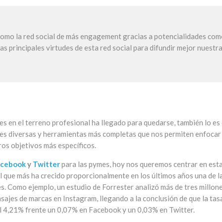
 como la red social de más engagement gracias a potencialidades com
s principales virtudes de esta red social para difundir mejor nuestr
ales en el terreno profesional ha llegado para quedarse, también lo es
nes diversas y herramientas más completas que nos permiten enfocar
ros objetivos más específicos.
acebook
y
Twitter
para las pymes, hoy nos queremos centrar en est
al que más ha crecido proporcionalmente en los últimos años una de l
s. Como ejemplo, un estudio de Forrester analizó más de tres millon
sajes de marcas en Instagram, llegando a la conclusión de que la tas
del 4,21% frente un 0,07% en Facebook y un 0,03% en Twitter.