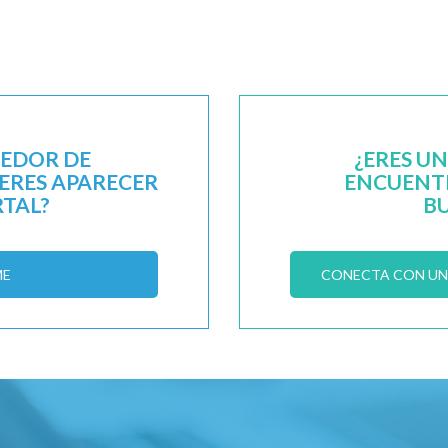
EEDOR DE
¿ERES U
IERES APARECER
ENCUENTR
RTAL?
B
ME
CONECTA CON UN 