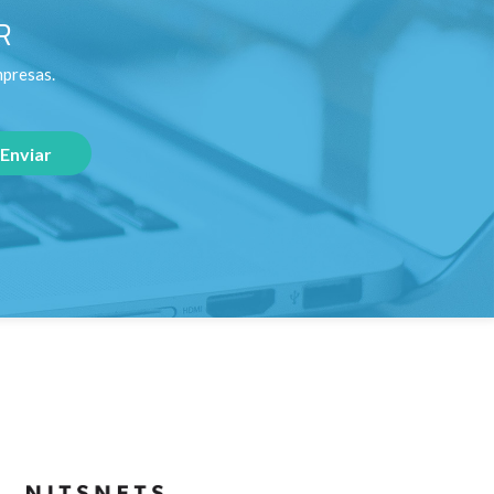
R
mpresas.