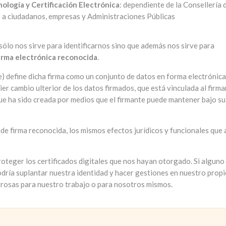
ología y Certificación Electrónica
: dependiente de la Consellería 
 a ciudadanos, empresas y Administraciones Públicas
 sólo nos sirve para identificarnos sino que además nos sirve para
irma electrónica reconocida
.
e) define dicha firma como un conjunto de datos en forma electrónic
ier cambio ulterior de los datos firmados, que está vinculada al firm
 que ha sido creada por medios que el firmante puede mantener bajo su
 de firma reconocida, los mismos efectos jurídicos y funcionales que a
proteger los certificados digitales que nos hayan otorgado. Si alguno
odría suplantar nuestra identidad y hacer gestiones en nuestro prop
rosas para nuestro trabajo o para nosotros mismos.