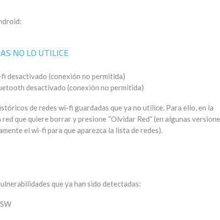
ndroid:
AS NO LO UTILICE
-fi desactivado (conexión no permitida)
uetooth desactivado (conexión no permitida)
óricos de redes wi-fi guardadas que ya no utilice. Para ello, en la
a red que quiere borrar y presione “Olvidar Red” (en algunas version
nte el wi-fi para que aparezca la lista de redes).
ulnerabilidades que ya han sido detectadas:
r SW