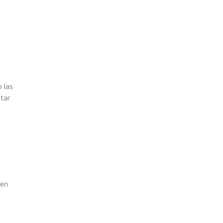
 las
itar
 en