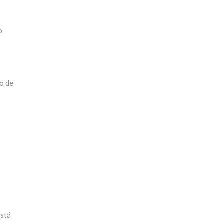
o
no de
está