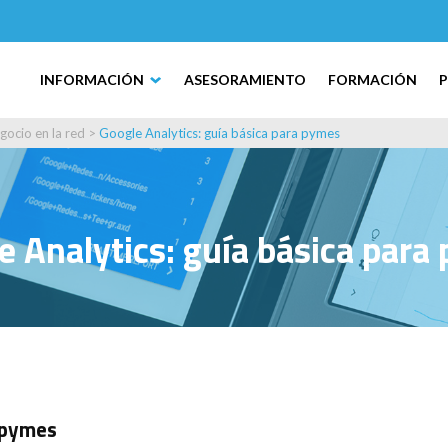
INFORMACIÓN
ASESORAMIENTO
FORMACIÓN
gocio en la red
>
Google Analytics: guía básica para pymes
e Analytics: guía básica para
a pymes