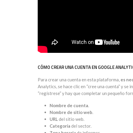
CÓMO CREAR UNA CUENTA EN GOOGLE ANALYTI
Para crear una cuenta en esta plataforma,
es ne
Analytics, se hace clic en “cree una cuenta” y se 
“regístrese” y hay que completar un pequeño form
Nombre de cuenta
.
Nombre de sitio web
.
URL
del sitio web.
Categoría
del sector.
Zona horaria
de informes.