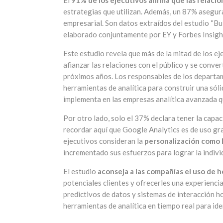
El
91% de los ejecutivos afirma que las relacio
estrategias que utilizan. Además, un 87% asegura 
empresarial. Son datos extraídos del estudio “Bui
elaborado conjuntamente por EY y Forbes Insigh
Este estudio revela que más de la mitad de los e
afianzar las relaciones con el público y se conve
próximos años. Los responsables de los departam
herramientas de analítica para construir una sóli
implementa en las empresas analítica avanzada qu
Por otro lado, solo el 37% declara tener la capa
recordar aquí que Google Analytics es de uso gra
ejecutivos consideran la
personalización como 
incrementado sus esfuerzos para lograr la individ
El estudio
aconseja a las compañías el uso de 
potenciales clientes y ofrecerles una experienci
predictivos de datos y sistemas de interacción 
herramientas de analítica en tiempo real para id