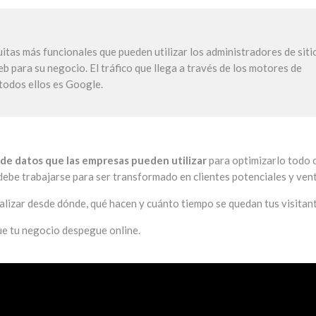
itas más funcionales que pueden utilizar los administradores de siti
b para su negocio. El tráfico que llega a través de los motores de
todos ellos es Google.
de datos que las empresas pueden utilizar
para optimizarlo todo 
 debe trabajarse para ser transformado en clientes potenciales y ven
alizar desde dónde, qué hacen y cuánto tiempo se quedan tus visitan
ue tu negocio despegue online.