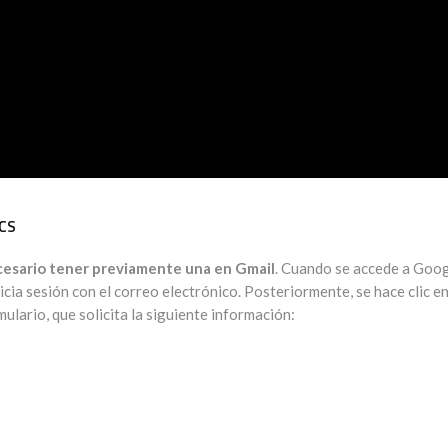
CS
cesario tener previamente una en Gmail
. Cuando se accede a Goo
inicia sesión con el correo electrónico. Posteriormente, se hace clic e
ulario, que solicita la siguiente información: