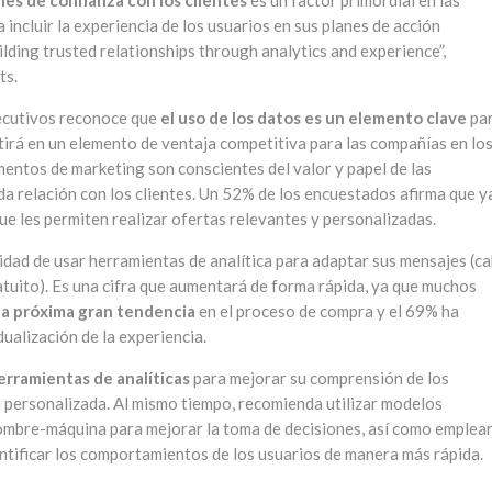
nes de confianza con los clientes
es un factor primordial en las
incluir la experiencia de los usuarios en sus planes de acción
lding trusted relationships through analytics and experience”,
ts.
jecutivos reconoce que
el uso de los datos es un elemento clave
pa
rtirá en un elemento de ventaja competitiva para las compañías en lo
entos de marketing son conscientes del valor y papel de las
da relación con los clientes. Un 52% de los encuestados afirma que y
e les permiten realizar ofertas relevantes y personalizadas.
cidad de usar herramientas de analítica para adaptar sus mensajes (c
tuito). Es una cifra que aumentará de forma rápida, ya que muchos
la próxima gran tendencia
en el proceso de compra y el 69% ha
ualización de la experiencia.
herramientas de analíticas
para mejorar su comprensión de los
a personalizada. Al mismo tiempo, recomienda utilizar modelos
hombre-máquina para mejorar la toma de decisiones, así como emplea
entificar los comportamientos de los usuarios de manera más rápida.