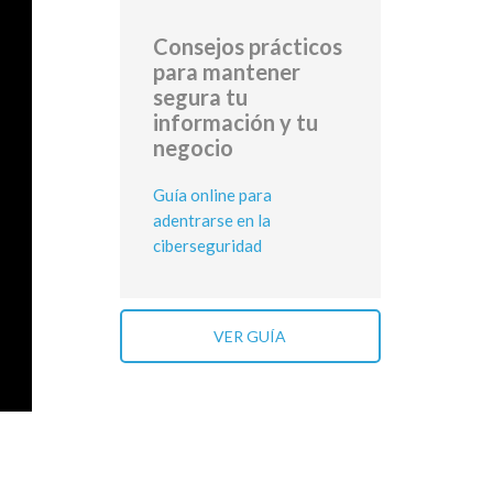
Consejos prácticos
para mantener
segura tu
información y tu
negocio
Guía online para
adentrarse en la
ciberseguridad
VER GUÍA