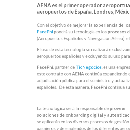
AENA es el primer operador aeroportua
aeropuertos de España, Londres, México
Con el objetivo de
mejorar la experiencia de lo
FacePhi
pondrá su tecnología en los
procesos d
(Aeropuertos Españoles y Navegación Aérea), el
El uso de esta tecnología se realizará exclusiva
aeropuertos españoles
y excluyendo su uso para
FacePhi
, partner de
TicNegocios
, es una empre
este contrato con
AENA
continúa expandiendo el
adjudicación pública para el suministro y actuali
españoles.
De esta manera,
FacePhi
continua su
La tecnológica será la responsable de
proveer
soluciones de onboarding digital
y
autenticac
se aplicarán en los diversos procesos de gestión
pasajeros y de empleados de los diferentes aer