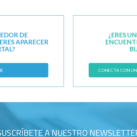
EEDOR DE
¿ERES U
IERES APARECER
ENCUENTR
RTAL?
B
ME
CONECTA CON UN 
SUSCRÍBETE A NUESTRO NEWSLETTE