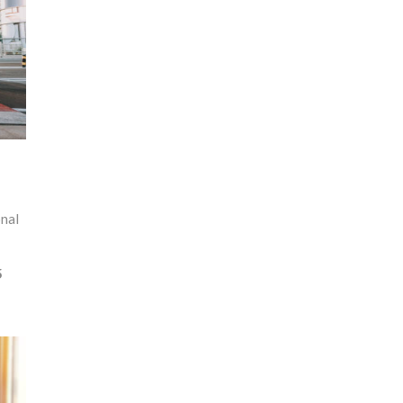
onal
5