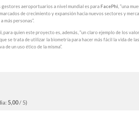
s gestores aeroportuarios a nivel mundial es para
FacePhi
, “una mue
s marcados de crecimiento y expansión hacia nuevos sectores y merc
 a más personas”.
i
, para quien este proyecto es, además, “un claro ejemplo de los valo
 se trata de utilizar la biometría para hacer más fácil la vida de la
a de un uso ético de la misma”.
dia:
5,00
/ 5)