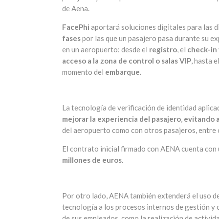
de Aena.
FacePhi
aportará soluciones digitales para las d
fases
por las que un pasajero pasa durante su ex
en un aeropuerto: desde el
registro
, el
check-in
acceso a la zona de control o salas VIP
, hasta 
momento del
embarque.
La tecnología de verificación de identidad aplic
mejorar la experiencia del pasajero
,
evitando 
del aeropuerto como con otros pasajeros, entre 
El contrato inicial firmado con AENA cuenta con
millones de euros
.
Por otro lado, AENA también extenderá el uso d
tecnología a los procesos internos de gestión y
de sus empleados, como la realización de activid