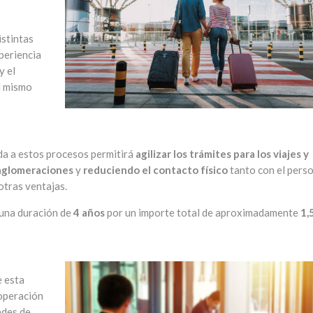
istintas
periencia
y el
el mismo
ada a estos procesos permitirá
agilizar los trámites para los viajes y
aglomeraciones
y
reduciendo el contacto físico
tanto con el pers
otras ventajas.
 una duración de
4 años
por un importe total de aproximadamente
1,
e esta
 operación
ades de