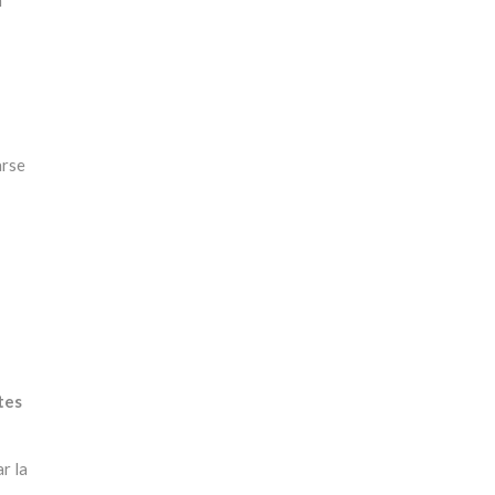
arse
tes
r la