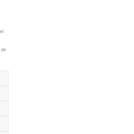
el
s de