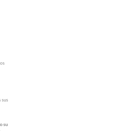
ños
s sus
o su
n