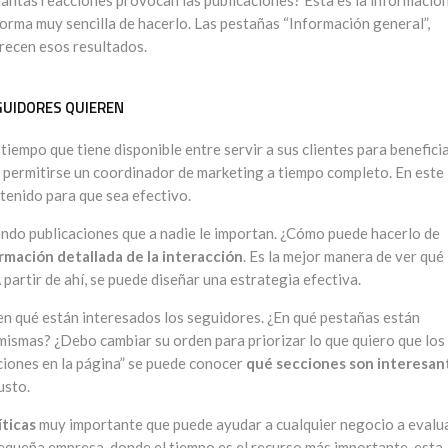
orma muy sencilla de hacerlo. Las pestañas “Información general”,
frecen esos resultados.
GUIDORES QUIEREN
empo que tiene disponible entre servir a sus clientes para benefici
e permitirse un coordinador de marketing a tiempo completo. En este
tenido para que sea efectivo.
ndo publicaciones que a nadie le importan. ¿Cómo puede hacerlo de
rmación detallada de la interacción
. Es la mejor manera de ver qué
partir de ahí, se puede diseñar una estrategia efectiva.
n qué están interesados los seguidores. ¿En qué pestañas están
mismas? ¿Debo cambiar su orden para priorizar lo que quiero que los
ciones en la página” se puede conocer
qué secciones son interesan
usto.
íticas
muy importante que puede ayudar a cualquier negocio a evalua
pequeña empresa, donde el tiempo es el recurso más importante, esta