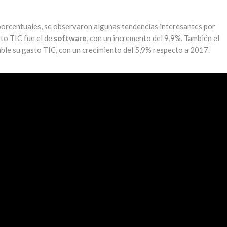
 porcentuales, se observaron algunas tendencias interesantes por
to TIC fue el de
software
, con un incremento del 9,9%. También el
ble su gasto TIC, con un crecimiento del 5,9% respecto a 2017.