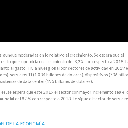
, aunque moderadas en lo relativo al crecimiento. Se espera que el
res, lo que supondría un crecimiento del 3,2% con respecto a 2018. L
uanto al gasto TIC a nivel global por sectores de actividad en 2019 e
es), servicios TI (1.034 billones de dólares), dispositivos (706 billo
 sistemas de data center (195 billones de dólares).
les, se espera que este 2019 el sector con mayor incremento sea el 
 mundial
del 8,3% con respecto a 2018. Le sigue el sector de servicios
IÓN DE LA ECONOMÍA