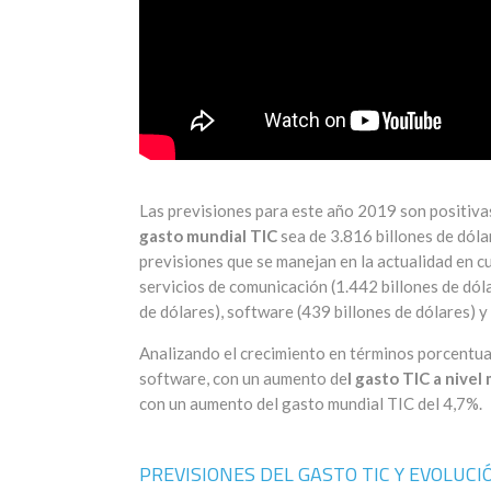
Las previsiones para este año 2019 son positivas
gasto mundial TIC
sea de 3.816 billones de dóla
previsiones que se manejan en la actualidad en c
servicios de comunicación (1.442 billones de dólar
de dólares), software (439 billones de dólares) y
Analizando el crecimiento en términos porcentua
software, con un aumento de
l gasto TIC a nivel
con un aumento del gasto mundial TIC del 4,7%.
PREVISIONES DEL GASTO TIC Y EVOLUC