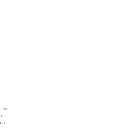
 los
en
 en